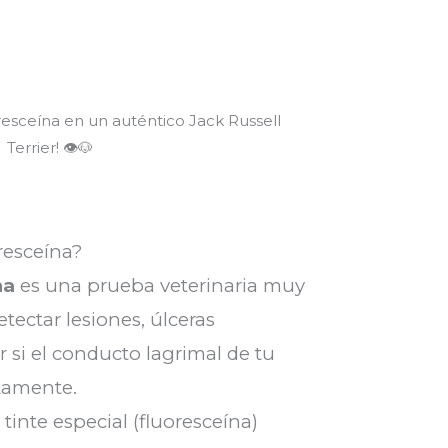
uoresceína en un auténtico Jack Russell
Terrier! 👁️🐶
oresceína?
na
es una prueba veterinaria muy
ectar lesiones, úlceras
 si el conducto lagrimal de tu
tamente.
tinte especial (fluoresceína)