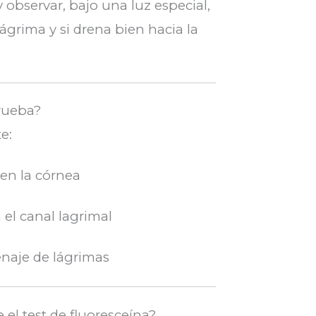
y observar, bajo una luz especial,
ágrima y si drena bien hacia la
prueba?
e:
 en la córnea
el canal lagrimal
naje de lágrimas
el test de fluoresceína?