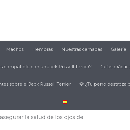
Machos
Hembras
Nuestras camadas
Galería
es compatible con un Jack Russell Terrier?
Guías práctica
un comentario
es sobre el Jack Russell Terrier
🐶 ¿Tu perro destroza 
lemas oculares pueden pasar
perro? Hoy te explicamos en qué
uoresceína
, una prueba sencilla,
 asegurar la salud de los ojos de