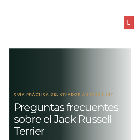
Ir
ME
al
contenido
PRI
GUÍA PRÁCTICA DEL CRIADOR ANRAROT JRT
Preguntas frecuentes
sobre el Jack Russell
Terrier