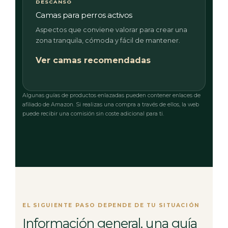
DESCANSO
Camas para perros activos
Aspectos que conviene valorar para crear una
zona tranquila, cómoda y fácil de mantener.
Ver camas recomendadas
Algunas guías de productos enlazadas pueden contener enlaces de
afiliado de Amazon. Si realizas una compra a través de ellos, la web
puede recibir una comisión sin coste adicional para ti.
EL SIGUIENTE PASO DEPENDE DE TU SITUACIÓN
Información general, una guía