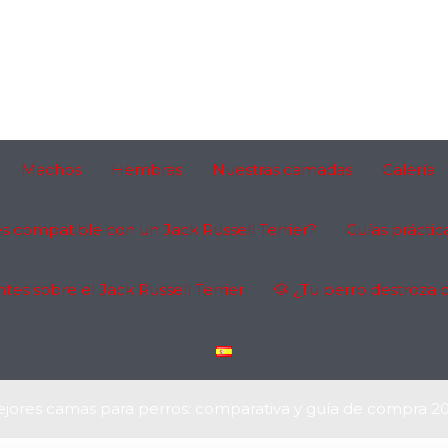
Machos
Hembras
Nuestras camadas
Galería
es compatible con un Jack Russell Terrier?
Guías práctica
es sobre el Jack Russell Terrier
🐶 ¿Tu perro destroza 
jores camas para perros: comparativa y guía de compra 2