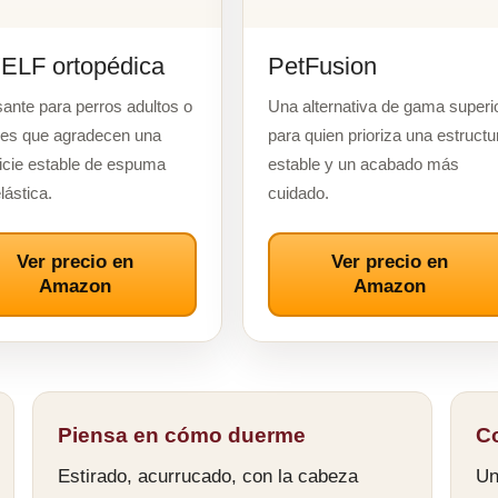
ELF ortopédica
PetFusion
sante para perros adultos o
Una alternativa de gama superi
es que agradecen una
para quien prioriza una estructu
icie estable de espuma
estable y un acabado más
lástica.
cuidado.
Ver precio en
Ver precio en
Amazon
Amazon
Piensa en cómo duerme
C
Estirado, acurrucado, con la cabeza
Un