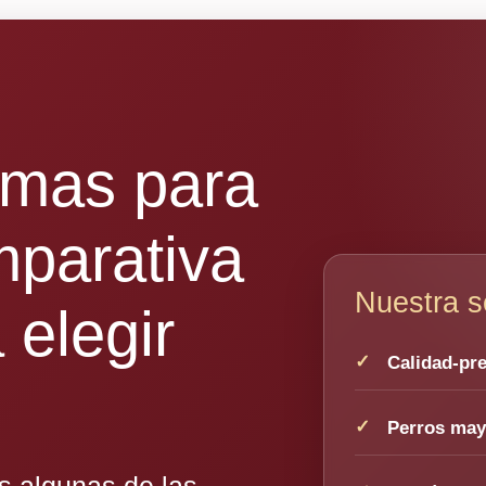
amas para
mparativa
Nuestra s
 elegir
Calidad-pre
Perros may
 algunas de las