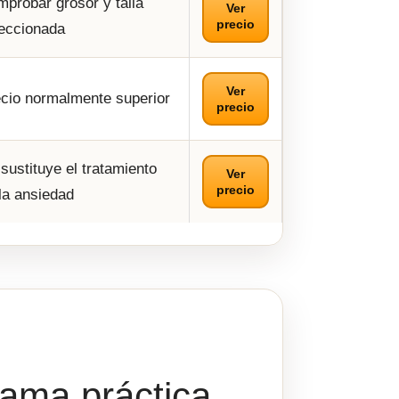
probar grosor y talla
Ver
precio
eccionada
Ver
cio normalmente superior
precio
sustituye el tratamiento
Ver
precio
la ansiedad
ama práctica