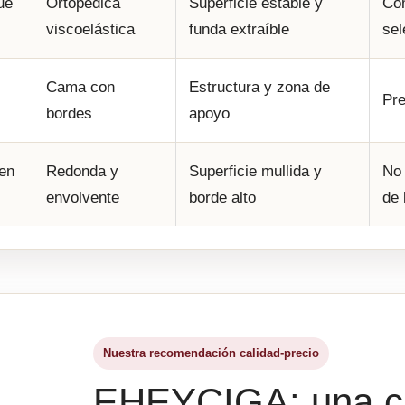
ue
Ortopédica
Superficie estable y
Com
viscoelástica
funda extraíble
sel
Cama con
Estructura y zona de
Pre
bordes
apoyo
men
Redonda y
Superficie mullida y
No 
envolvente
borde alto
de 
Nuestra recomendación calidad-precio
EHEYCIGA: una c