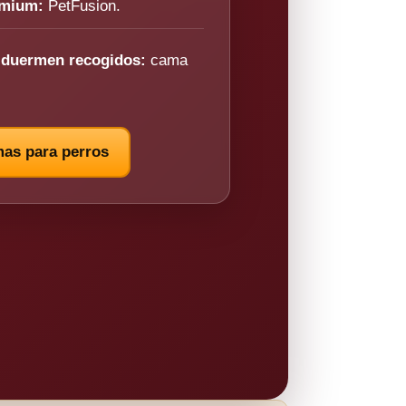
emium:
PetFusion.
 duermen recogidos:
cama
as para perros