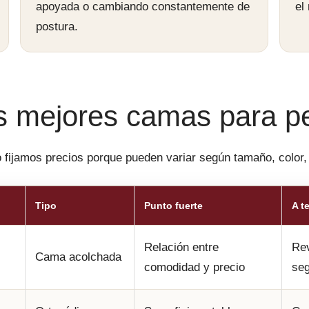
apoyada o cambiando constantemente de
el
postura.
s mejores camas para p
o fijamos precios porque pueden variar según tamaño, color
Tipo
Punto fuerte
A t
Relación entre
Rev
Cama acolchada
comodidad y precio
seg