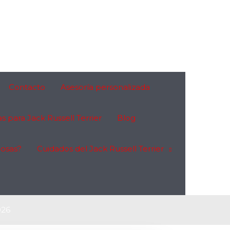
Contacto
Asesoría personalizada
s para Jack Russell Terrier
Blog
cosas?
Cuidados del Jack Russell Terrier
026