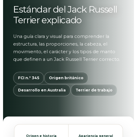
Estándar del Jack Russell
Terrier explicado
Una guía clara y visual para comprender la
estructura, las proporciones, la cabeza, el
movimiento, el carácter y los tipos de manto
que definen a un Jack Russell Terrier correcto.
FCI n.º 345
Origen británico
Desarrollo en Australia
Terrier de trabajo
Origen e historia
Apariencia general