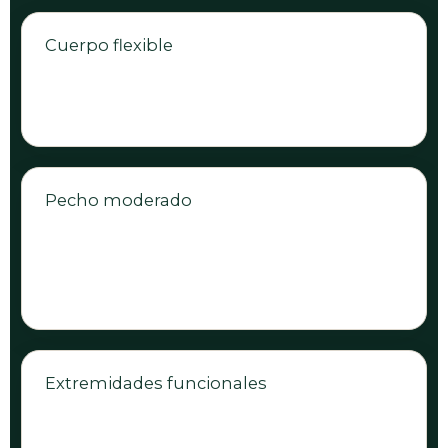
Cuerpo flexible
Debe poder girar, avanzar y retroceder con
facilidad. La flexibilidad es esencial.
Pecho moderado
No debe ser excesivamente ancho ni
redondo. Debe poder abarcarse detrás de
los hombros.
Extremidades funcionales
Las patas deben proporcionar un
movimiento libre, eficaz y coordinado.