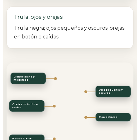
Trufa, ojos y orejas
Trufa negra; ojos pequeños y oscuros; orejas
en botón o caídas.
Cráneo plano y
moderado
Ojos pequeños y
oscuros
Orejas en botón o
caídas
Stop definido
Hocico fuerte