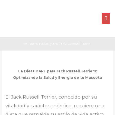
Ir
ME
al
contenido
PRI
La Dieta BARF para Jack Russell Terrier
La Dieta BARF para Jack Russell Terriers:
Optimizando la Salud y Energía de tu Mascota
El Jack Russell Terrier, conocido por su
vitalidad y carácter enérgico, requiere una
dieta que respalde su estilo de vida activo.