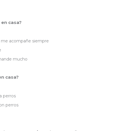
 en casa?
 y me acompañe siempre
e
emande mucho
en casa?
a perros
con perros