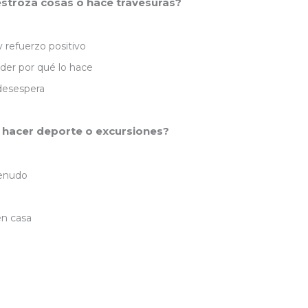
destroza cosas o hace travesuras?
 refuerzo positivo
nder por qué lo hace
esespera
, hacer deporte o excursiones?
menudo
en casa