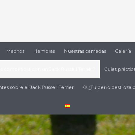
Machos
Hembras
Nuestras camadas
Galería
es compatible con un Jack Russell Terrier?
Guías práctica
es sobre el Jack Russell Terrier
🐶 ¿Tu perro destroza 