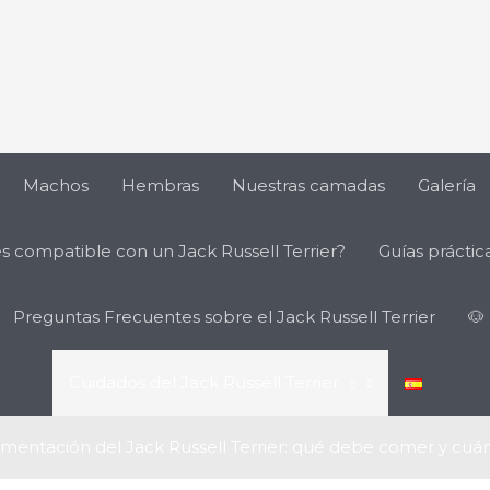
Machos
Hembras
Nuestras camadas
Galería
es compatible con un Jack Russell Terrier?
Guías práctica
Preguntas Frecuentes sobre el Jack Russell Terrier
🐶
Cuidados del Jack Russell Terrier
imentación del Jack Russell Terrier: qué debe comer y cuá