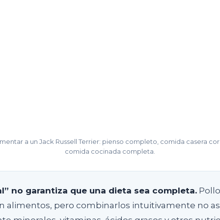
limentar a un Jack Russell Terrier: pienso completo, comida casera c
comida cocinada completa.
al” no garantiza que una dieta sea completa.
Pollo
on alimentos, pero combinarlos intuitivamente no as
e minerales, vitaminas, ácidos grasos y otros nutri