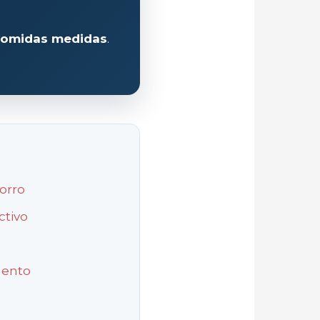
comidas medidas
.
orro
ctivo
mento