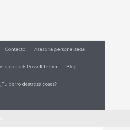
Contacto
Asesoría personalizada
s para Jack Russell Terrier
Blog
 ¿Tu perro destroza cosas?
nto