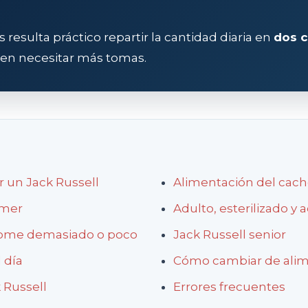
resulta práctico repartir la cantidad diaria en
dos 
len necesitar más tomas.
 un Jack Russell
Alimentación del cach
omer
Adulto, esterilizado y a
come demasiado o poco
Jack Russell senior
 día
Cómo cambiar de ali
 Russell
Errores frecuentes