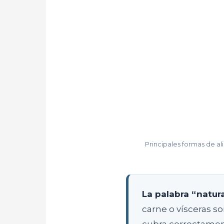
Principales formas de a
La palabra “natur
carne o vísceras s
cubra correctament