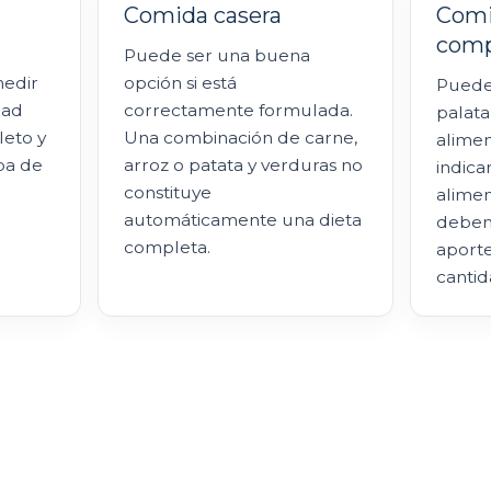
Comida casera
Comi
comp
Puede ser una buena
medir
opción si está
Puede 
dad
correctamente formulada.
palata
leto y
Una combinación de carne,
alimen
pa de
arroz o patata y verduras no
indica
constituye
alime
automáticamente una dieta
debem
completa.
aporte
cantid