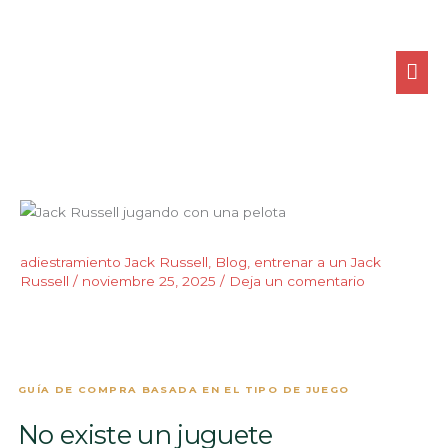
Ir
ME
al
contenido
PRI
adiestramiento Jack Russell
,
Blog
,
entrenar a un Jack
Russell
/
noviembre 25, 2025
/
Deja un comentario
GUÍA DE COMPRA BASADA EN EL TIPO DE JUEGO
No existe un juguete