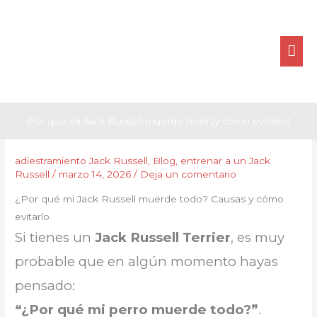
Ir
ME
al
contenido
PRI
Por qué mi Jack Russell muerde todo (y cómo evitarlo)
adiestramiento Jack Russell
,
Blog
,
entrenar a un Jack
Russell
/
marzo 14, 2026
/
Deja un comentario
¿Por qué mi Jack Russell muerde todo? Causas y cómo
evitarlo
Si tienes un
Jack Russell Terrier
, es muy
probable que en algún momento hayas
pensado:
“¿Por qué mi perro muerde todo?”
.