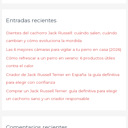
s
c
Entradas recientes
a
r
Dientes del cachorro Jack Russell: cuándo salen, cuándo
p
cambian y cómo evoluciona la mordida
o
Las 6 mejores cámaras para vigilar a tu perro en casa (2026)
r
Cómo refrescar a un perro en verano: 6 productos útiles
:
contra el calor
Criador de Jack Russell Terrier en España: la guía definitiva
para elegir con confianza
Comprar un Jack Russell Terrier: guía definitiva para elegir
un cachorro sano y un criador responsable
Comentarios recientes