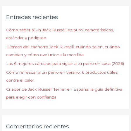
s
c
Entradas recientes
a
r
Cómo saber si un Jack Russell es puro: características,
p
estándar y pedigree
o
Dientes del cachorro Jack Russell: cuándo salen, cuándo
r
cambian y cómo evoluciona la mordida
:
Las 6 mejores cámaras para vigilar a tu perro en casa (2026)
Cómo refrescar a un perro en verano: 6 productos útiles
contra el calor
Criador de Jack Russell Terrier en España: la guía definitiva
para elegir con confianza
Comentarios recientes