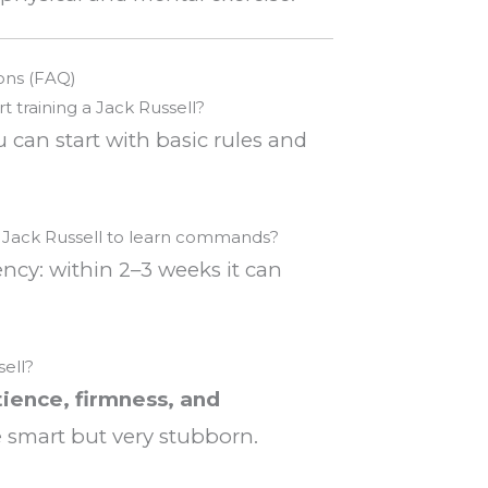
ons (FAQ)
t training a Jack Russell?
 can start with basic rules and
a Jack Russell to learn commands?
ncy: within 2–3 weeks it can
sell?
ience, firmness, and
e smart but very stubborn.