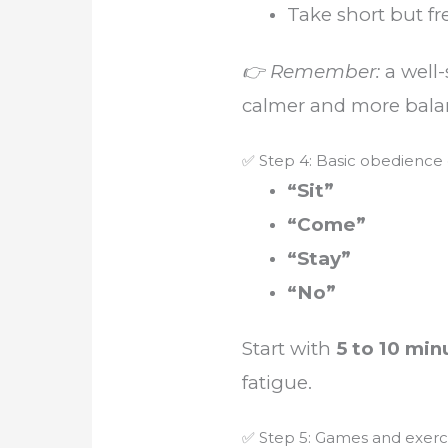
Take short but fr
👉 Remember:
a well-
calmer and more bala
✅ Step 4: Basic obedien
“Sit”
“Come”
“Stay”
“No”
Start with
5 to 10 min
fatigue.
✅ Step 5: Games and exerc