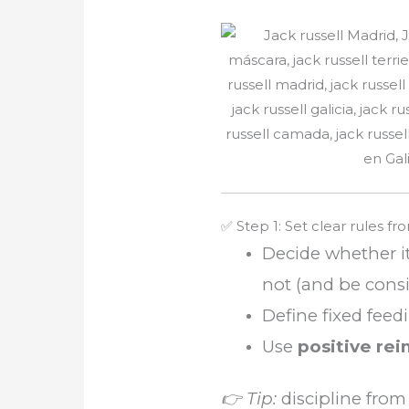
✅ Step 1: Set clear rules f
Decide whether it
not (and be consi
Define fixed fee
Use
positive re
👉 Tip:
discipline fro