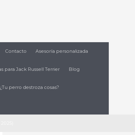
Contacto
Asesoría personalizada
s para Jack Russell Terrier
Blog
 ¿Tu perro destroza cosas?
 2025)