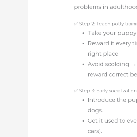
problems in adulthoo
✅ Step 2: Teach potty trai
Take your puppy
Reward it every ti
right place.
Avoid scolding →
reward correct be
✅ Step 3: Early socialization
Introduce the pu
dogs.
Get it used to ev
cars).