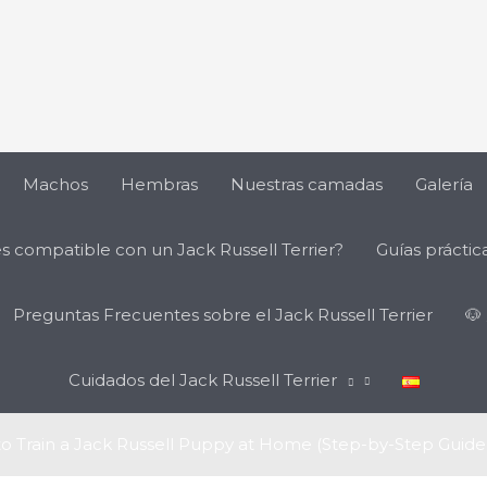
Machos
Hembras
Nuestras camadas
Galería
es compatible con un Jack Russell Terrier?
Guías práctica
Preguntas Frecuentes sobre el Jack Russell Terrier
🐶
Cuidados del Jack Russell Terrier
o Train a Jack Russell Puppy at Home (Step-by-Step Guide