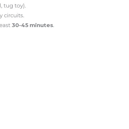
, tug toy).
circuits.
least
30-45 minutes
.