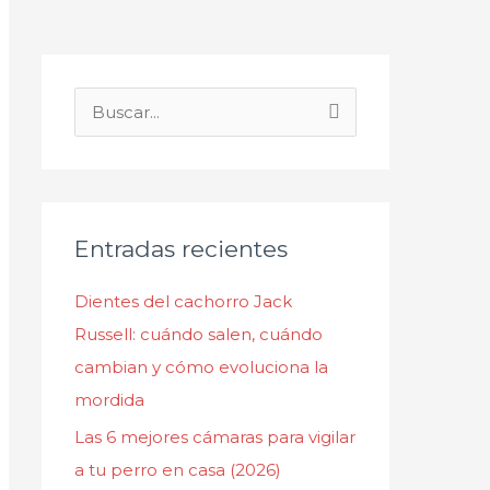
B
u
s
c
Entradas recientes
a
r
Dientes del cachorro Jack
p
Russell: cuándo salen, cuándo
o
cambian y cómo evoluciona la
r
mordida
:
Las 6 mejores cámaras para vigilar
a tu perro en casa (2026)