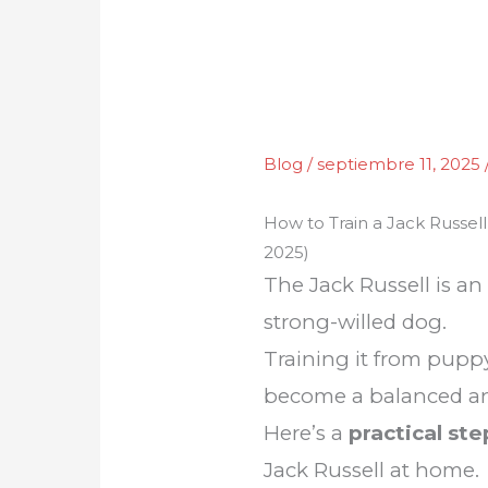
Blog
/
septiembre 11, 2025
How to Train a Jack Russe
2025)
The Jack Russell is an 
strong-willed dog.
Training it from puppyh
become a balanced a
Here’s a
practical st
Jack Russell at home.