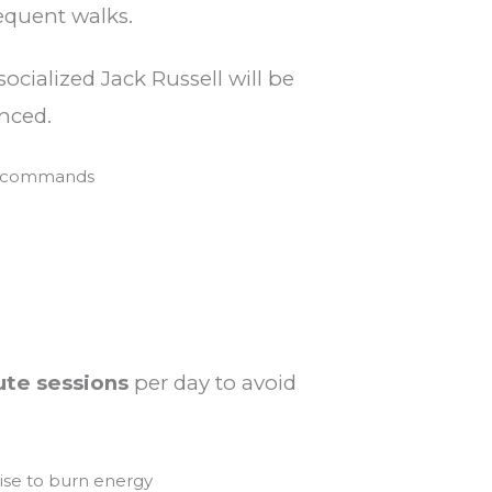
equent walks.
socialized Jack Russell will be
nced.
ce commands
ute sessions
per day to avoid
ise to burn energy