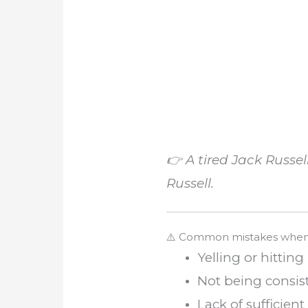
👉 A tired Jack Russe
Russell.
⚠️ Common mistakes when t
Yelling or hitting
Not being consist
Lack of sufficien