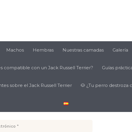
nténtalo de nuevo o ponte en contacto con el servicio de asis
Machos
Hembras
Nuestras camadas
Galería
es compatible con un Jack Russell Terrier?
Guías práctica
ck Russell Terrier, con su característico
epresenta la elegancia y energía de la raza
es sobre el Jack Russell Terrier
🐶 ¿Tu perro destroza 
UIERES MÁS?
CIBIR LOS ÚLTIMOS CONSEJOS Y NOVEDADES
NDO DEL JACK RUSSELL TERRIER!