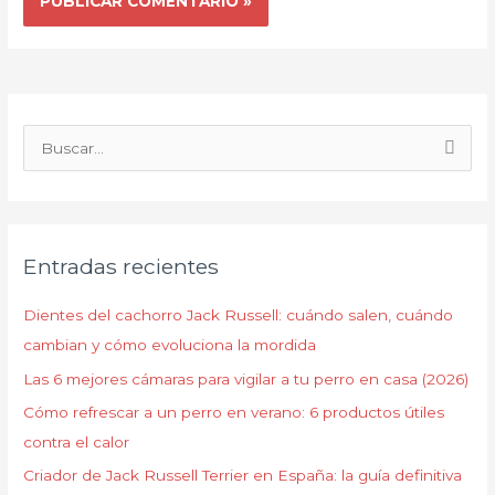
B
u
s
c
Entradas recientes
a
r
Dientes del cachorro Jack Russell: cuándo salen, cuándo
p
cambian y cómo evoluciona la mordida
o
Las 6 mejores cámaras para vigilar a tu perro en casa (2026)
r
Cómo refrescar a un perro en verano: 6 productos útiles
:
contra el calor
Criador de Jack Russell Terrier en España: la guía definitiva