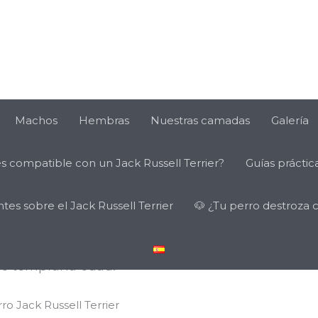
l
,
entrenar a un Jack Russell
,
Machos
Hembras
Nuestras camadas
Galería
023
/
Deja un comentario
es compatible con un Jack Russell Terrier?
Guías práctica
 completa guía, te mostraremos
chorro de Jack Russell Terrier de
es sobre el Jack Russell Terrier
🐶 ¿Tu perro destroza 
u naturaleza enérgica y vivaz, es
r una base sólida de
e temprana edad.