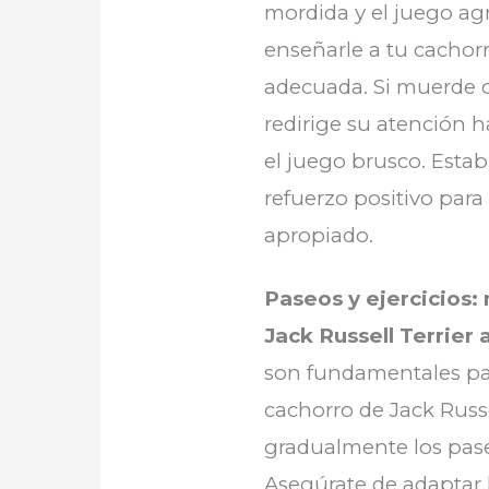
mordida y el juego ag
enseñarle a tu cachor
adecuada. Si muerde o
redirige su atención h
el juego brusco. Establ
refuerzo positivo par
apropiado.
Paseos y ejercicios:
Jack Russell Terrier 
son fundamentales par
cachorro de Jack Russe
gradualmente los paseo
Asegúrate de adaptar la